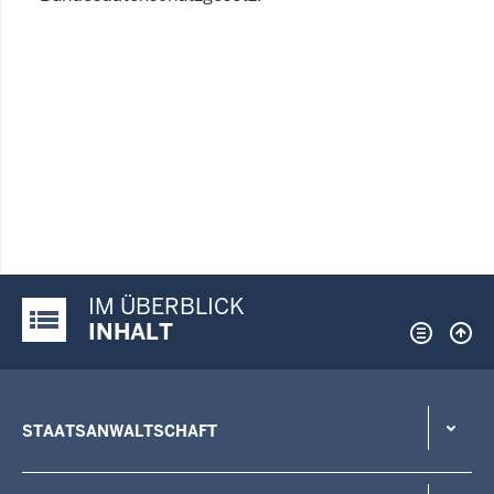
IM ÜBERBLICK
Justiz-Portal im Überblick:
INHALT
STAATSANWALTSCHAFT