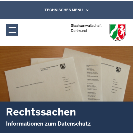
Direkt zum Inhalt
Staatsanwaltschaft Dortmund:
TECHNISCHES MENÜ
Leichte Sprache, Gebärdensprachenvideo
und Kontaktformular
Rechtssachen
Rechtssachen
Informationen zum Datenschutz