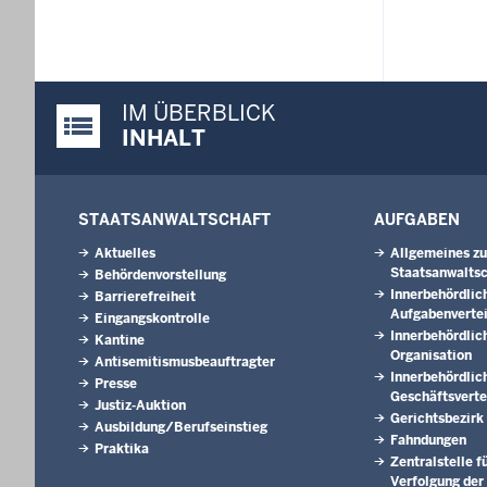
IM ÜBERBLICK
Justiz-Portal im Überblick:
INHALT
STAATSANWALTSCHAFT
AUFGABEN
Aktuelles
Allgemeines zu
Staatsanwaltsc
Behördenvorstellung
Innerbehördlic
Barrierefreiheit
Aufgabenverte
Eingangskontrolle
Innerbehördlic
Kantine
Organisation
Antisemitismusbeauftragter
Innerbehördlic
Presse
Geschäftsverte
Justiz-Auktion
Gerichtsbezirk
Ausbildung/Berufseinstieg
Fahndungen
Praktika
Zentralstelle f
Verfolgung der