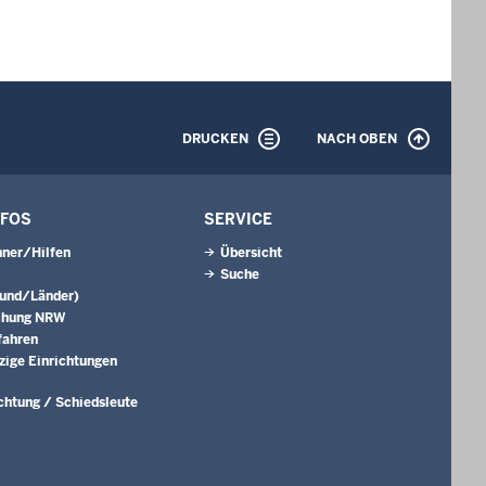
DRUCKEN
NACH OBEN
NFOS
SERVICE
ner/Hilfen
Übersicht
Suche
Bund/Länder)
chung NRW
fahren
ige Einrichtungen
ichtung / Schiedsleute