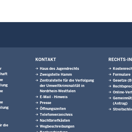
KONTAKT
RECHTS-I
r
Haus des Jugendrechts
Kostenrech
haft
Zweigstelle Hamm
Formulare
he
Zentralstelle für die Verfolgung
Gesetze (
ilung
der Umweltkriminalität in
Rechtspre
he
Nordrhein-Westfalen
Online-Ver
E-Mail - Hinweis
Gemeinnütz
he
Presse
(Antrag)
ilung
Öffnungszeiten
Streitschl
Telefonverzeichnis
Nachtbriefkästen
ür die
Wegbeschreibungen